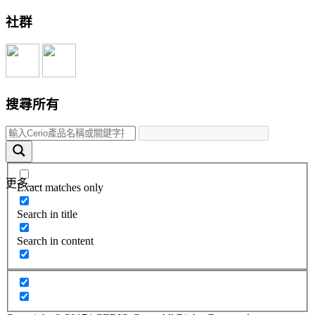
社群
搜尋所有
更多.....
Exact matches only
Search in title
Search in content