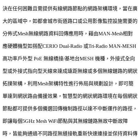
決在任何困難且需提供有線網路節點的網路架構環境，當在廣
大的區域中，如都會城市街道路口或公用影像監控設施需要的
分佈式Mesh無線網路資料回傳應用時，藉由MAN-Mesh相對
應硬體機型如搭配CERIO Dual-Radio 或Tri-Radio MAN-MESH
高功率戶外型 PoE 無線橋接/基地台MESH 機種，外接式全向
型或外接式指向型天線來達成遠距無線或多個無線鏈路的網狀
拓撲架構，利用Mesh架構特性進行佈局與規劃設計，即可簡
單達到網狀路由備援效果，智慧型的網狀網路環境在每個網狀
節點都可提供多個備選回傳機制路徑以達不中斷運作的路徑，
即讓每個5GHz Mesh WiFi節點與其無線鏈路無故中斷故障
時，皆能夠通過不同路徑無縫接軌重新快速連接並保持資料傳