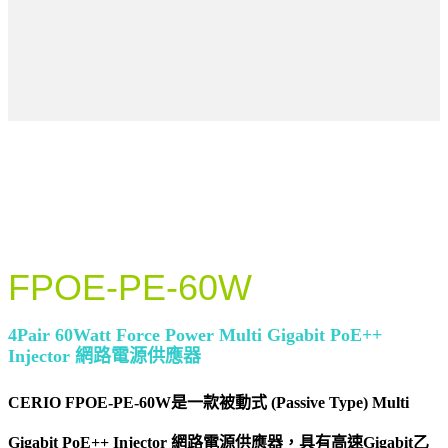
FPOE-PE-60W
4Pair 60Watt Force Power Multi Gigabit PoE++
Injector 網路電源供應器
CERIO FPOE-PE-60W是一款被動式 (Passive Type) Multi
Gigabit PoE++ Injector 網路電源供應器，具有高速Gigabit乙