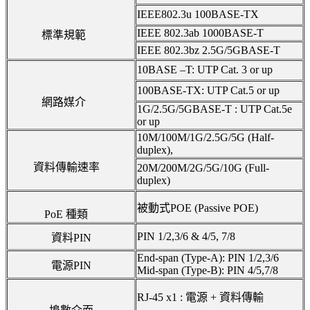
IEEE802.3u 100BASE-TX
IEEE 802.3ab 1000BASE-T
標準規範
IEEE 802.3bz 2.5G/5GBASE-T
10BASE –T: UTP Cat. 3 or up
100BASE-TX: UTP Cat.5 or up
網路媒介
1G/2.5G/5GBASE-T : UTP Cat.5e
or up
10M/100M/1G/2.5G/5G (Half-
duplex),
資料傳輸速率
20M/200M/2G/5G/10G (Full-
duplex)
被動式POE (Passive POE)
PoE 種類
PIN 1/2,3/6 & 4/5, 7/8
資料PIN
End-span (Type-A): PIN 1/2,3/6
電源PIN
Mid-span (Type-B): PIN 4/5,7/8
RJ-45 x1 : 電源 + 資料傳輸