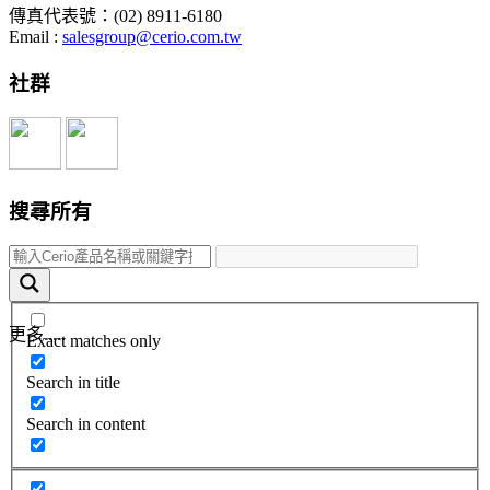
傳真代表號：(02) 8911-6180
Email :
salesgroup@cerio.com.tw
社群
搜尋所有
更多.....
Exact matches only
Search in title
Search in content