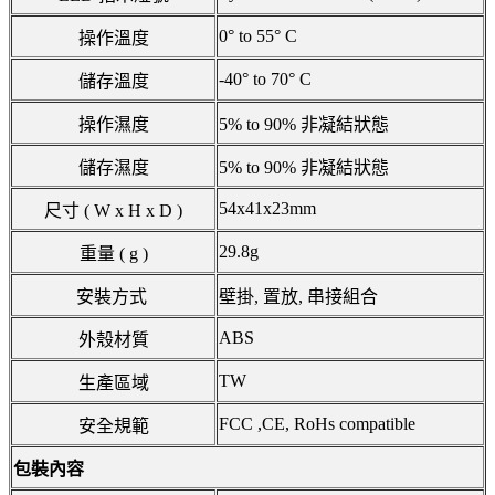
0° to 55° C
操作溫度
-40° to 70° C
儲存溫度
操作濕度
5% to 90% 非凝結狀態
儲存濕度
5% to 90% 非凝結狀態
54x41x23mm
尺寸 ( W x H x D )
29.8g
重量 ( g )
安裝方式
壁掛, 置放, 串接組合
ABS
外殼材質
TW
生產區域
FCC ,CE, RoHs compatible
安全規範
包裝內容