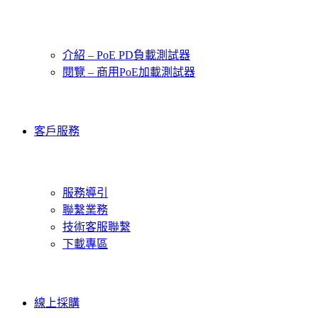
介紹 – PoE PD負載測試器
閱覽 – 商用PoE加載測試器
客戶服務
服務導引
聯繫業務
技術客服聯繫
下載專區
線上採購