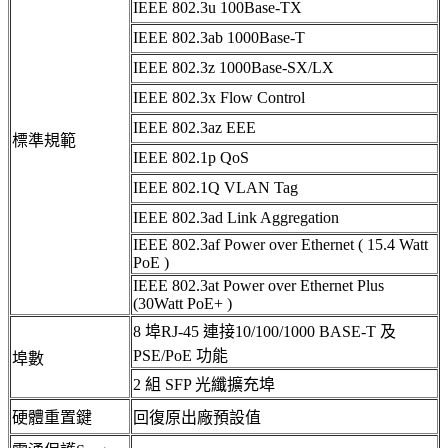
IEEE 802.3u 100Base-TX
IEEE 802.3ab 1000Base-T
IEEE 802.3z 1000Base-SX/LX
IEEE 802.3x Flow Control
IEEE 802.3az EEE
標準規範
IEEE 802.1p QoS
IEEE 802.1Q VLAN Tag
IEEE 802.3ad Link Aggregation
IEEE 802.3af Power over Ethernet ( 15.4 Watt
PoE )
IEEE 802.3at Power over Ethernet Plus
(30Watt PoE+ )
8 埠RJ-45 連接10/100/1000 BASE-T 及
PSE/PoE 功能
埠數
2 組 SFP 光纖擴充埠
硬體重置鍵
回復原出廠預設值