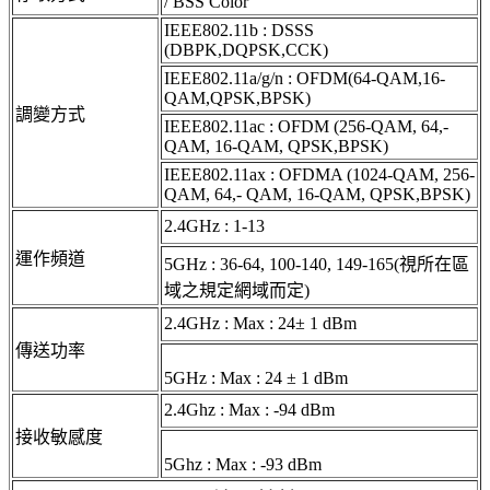
/ BSS Color
IEEE802.11b : DSSS
(DBPK,DQPSK,CCK)
IEEE802.11a/g/n : OFDM(64-QAM,16-
QAM,QPSK,BPSK)
調變方式
IEEE802.11ac : OFDM (256-QAM, 64,-
QAM, 16-QAM, QPSK,BPSK)
IEEE802.11ax : OFDMA (1024-QAM, 256-
QAM, 64,- QAM, 16-QAM, QPSK,BPSK)
2.4GHz : 1-13
運作頻道
5GHz : 36-64, 100-140, 149-165(視所在區
域之規定網域而定)
2.4GHz : Max : 24± 1 dBm
傳送功率
5GHz : Max : 24 ± 1 dBm
2.4Ghz : Max : -94 dBm
接收敏感度
5Ghz : Max : -93 dBm