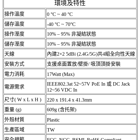
環境及特性
操作溫度
0 °C ~ 40 °C
儲存溫度
-40 °C ~ 70°C
操作溼度
10% – 95% 非凝結狀態
儲存溼度
10% – 95% 非凝結狀態
天線
內建2×2 5dBi (2.4G/5G)共4組全向性天線
安裝方式
支援桌面置放/壁掛/ 吸頂頂掛安裝
電力消耗
17Watt (Max)
IEEE802.3at 52~57V PoE In 或 DC Jack
電源需求
12~56 VDC In
尺寸( W x L x H )
220 x 191.4 x 41.3mm
重量 (g)
609g (含托架)
外殼材質
Plastic
生產區域
TW
安全規範
FCC, NCC, BSMI, RoHS Compliant