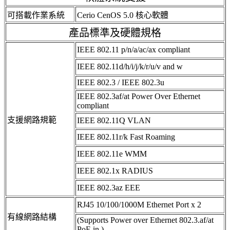
可搭載作業系統
Cerio CenOS 5.0 核心軟體
產品標準及硬體規格
IEEE 802.11 p/n/a/ac/ax compliant
IEEE 802.11d/h/i/j/k/r/u/v and w
IEEE 802.3 / IEEE 802.3u
IEEE 802.3af/at Power Over Ethernet
compliant
支援網路規範
IEEE 802.11Q VLAN
IEEE 802.11r/k Fast Roaming
IEEE 802.11e WMM
IEEE 802.1x RADIUS
IEEE 802.3az EEE
RJ45 10/100/1000M Ethernet Port x 2
有線網路結構
(Supports Power over Ethernet 802.3.af/at
PoE in )