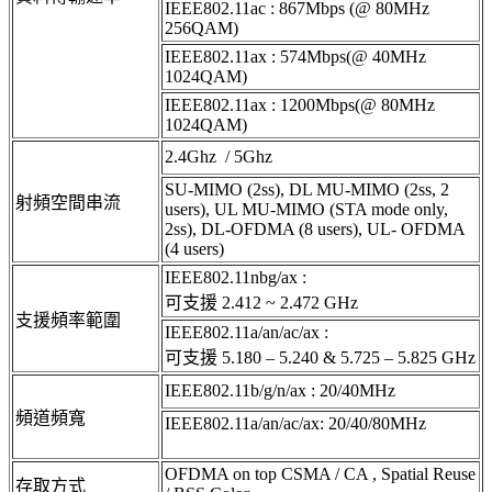
IEEE802.11ac : 867Mbps (@ 80MHz
256QAM)
IEEE802.11ax : 574Mbps(@ 40MHz
1024QAM)
IEEE802.11ax : 1200Mbps(@ 80MHz
1024QAM)
2.4Ghz / 5Ghz
SU-MIMO (2ss), DL MU-MIMO (2ss, 2
射頻空間串流
users), UL MU-MIMO (STA mode only,
2ss), DL-OFDMA (8 users), UL- OFDMA
(4 users)
IEEE802.11nbg/ax :
可支援 2.412 ~ 2.472 GHz
支援頻率範圍
IEEE802.11a/an/ac/ax :
可支援 5.180 – 5.240 & 5.725 – 5.825 GHz
IEEE802.11b/g/n/ax : 20/40MHz
頻道頻寬
IEEE802.11a/an/ac/ax: 20/40/80MHz
OFDMA on top CSMA / CA , Spatial Reuse
存取方式