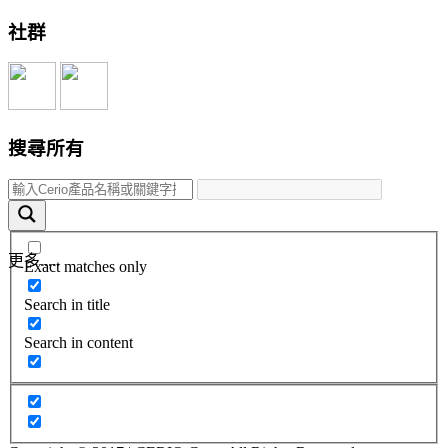
社群
搜尋所有
更多.....
Exact matches only
Search in title
Search in content