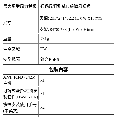
最大承受風力等級
通過風洞測試17級陣風認證
天線: 201*241*32.2 (L x W x H)mm
尺寸
支架: 83*85*78 (L x W x H)mm
731g
重量
TW
生產區域
安全規範
符合RoHS
包裝內容
ANT-10FD
(2425)
x1
主體
可調式壁掛/柱掛安
x1
裝套件(OW-PKUR)
快速安裝使用手冊
x2
(中英文)