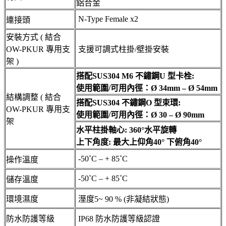
鋁合金
N-Type Female x2
連接頭
安裝方式 ( 結合
OW-PKUR 專用支
支援可調式柱掛/壁掛安裝
架 )
搭配SUS304 M6 不鏽鋼U 型卡栓:
使用範圍/可用內徑：Ø 34mm – Ø 54mm
結構調整 ( 結合
搭配SUS304 不鏽鋼O 型束環:
OW-PKUR 專用支
使用範圍/可用內徑：Ø 30 – Ø 90mm
架
水平柱掛軸心: 360°水平旋轉
上下角度: 最大上仰角40° 下俯角40°
-50˚C – + 85˚C
操作溫度
-50˚C – + 85˚C
儲存溫度
環境濕度
溼度5~ 90 % (非凝結狀態)
防水防護等級
IP68 防水防護等級認證