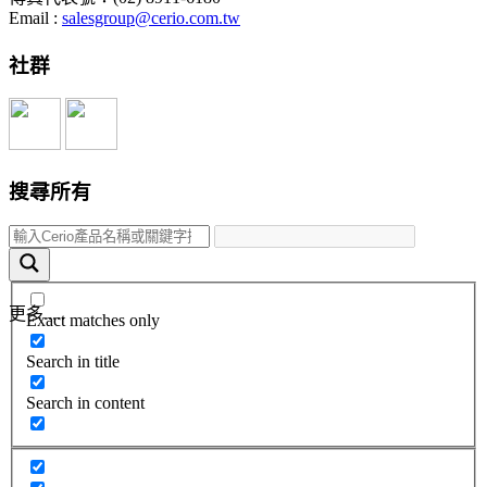
Email :
salesgroup@cerio.com.tw
社群
搜尋所有
更多.....
Exact matches only
Search in title
Search in content