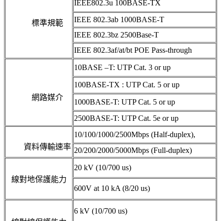
IEEE802.3u 100BASE-TX
IEEE 802.3ab 1000BASE-T
標準規範
IEEE 802.3bz 2500Base-T
IEEE 802.3af/at/bt POE Pass-through
10BASE –T: UTP Cat. 3 or up
100BASE-TX : UTP Cat. 5 or up
網路媒介
1000BASE-T: UTP Cat. 5 or up
2500BASE-T: UTP Cat. 5e or up
10/100/1000/2500Mbps (Half-duplex),
資料傳輸速率
20/200/2000/5000Mbps (Full-duplex)
20 kV (10/700 us)
線對地保護能力
600V at 10 kA (8/20 us)
6 kV (10/700 us)