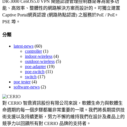
DR-3000 CenOS5.0 VPN 閘道認證管理控制器是專為需多功
能、高效率、整體性的網路解決方案而設計的。可獨立建置
Captive Portal網頁認證 (網路熱點認證) 之服務於PoE / PoE+
PSE 埠。
分類
latest-news
(60)
controller
(1)
indoor-wireless
(4)
outdoor-wireless
(5)
poe-adapter
(19)
poe-switch
(11)
switch
(17)
poe tester
(4)
software-news
(2)
對 CERIO 智鼎資訊股份有限公司來說，軟體生命力與軟體生
命週期的每一個步驟都屬非常重要的一環。我們將長期提供技
術支援以及持續更新，努力不懈的維持我們在設計及產品上的
競爭力以回饋所有對 CERIO 品牌的支持者。