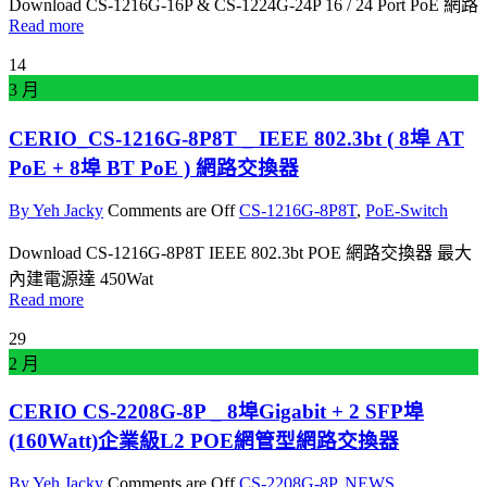
Download CS-1216G-16P & CS-1224G-24P 16 / 24 Port PoE 網路
Read more
14
3 月
CERIO_CS-1216G-8P8T _ IEEE 802.3bt ( 8埠 AT
PoE + 8埠 BT PoE ) 網路交換器
By Yeh Jacky
Comments are Off
CS-1216G-8P8T
,
PoE-Switch
Download CS-1216G-8P8T IEEE 802.3bt POE 網路交換器 最大
內建電源達 450Wat
Read more
29
2 月
CERIO CS-2208G-8P _ 8埠Gigabit + 2 SFP埠
(160Watt)企業級L2 POE網管型網路交換器
By Yeh Jacky
Comments are Off
CS-2208G-8P
,
NEWS