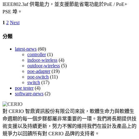
IEEE802.3af 供電能力，並支援節能省電功能於PoE / PoE+
PSE 埠。
1
2
Next
分類
latest-news
(60)
controller
(1)
indoor-wireless
(4)
outdoor-wireless
(5)
poe-adapter
(19)
poe-switch
(11)
switch
(17)
poe tester
(4)
software-news
(2)
對 CERIO 智鼎資訊股份有限公司來說，軟體生命力與軟體生
命週期的每一個步驟都屬非常重要的一環。我們將長期提供技
術支援以及持續更新，努力不懈的維持我們在設計及產品上的
競爭力以回饋所有對 CERIO 品牌的支持者。