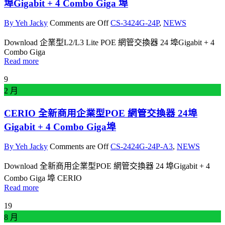
埠Gigabit + 4 Combo Giga 埠
By Yeh Jacky
Comments are Off
CS-3424G-24P
,
NEWS
Download 企業型L2/L3 Lite POE 網管交換器 24 埠Gigabit + 4
Combo Giga
Read more
9
2 月
CERIO 全新商用企業型POE 網管交換器 24埠
Gigabit + 4 Combo Giga埠
By Yeh Jacky
Comments are Off
CS-2424G-24P-A3
,
NEWS
Download 全新商用企業型POE 網管交換器 24 埠Gigabit + 4
Combo Giga 埠 CERIO
Read more
19
8 月