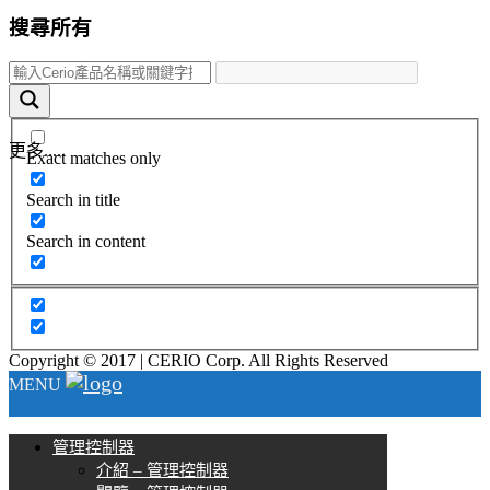
搜尋所有
更多.....
Exact matches only
Search in title
Search in content
Copyright © 2017 | CERIO Corp. All Rights Reserved
MENU
管理控制器
介紹 – 管理控制器