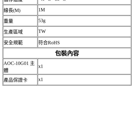
1M
線長(M)
53g
重量
TW
生產區域
安全規範
符合RoHS
包裝內容
AOC-10G01 主
x1
體
x1
產品保證卡