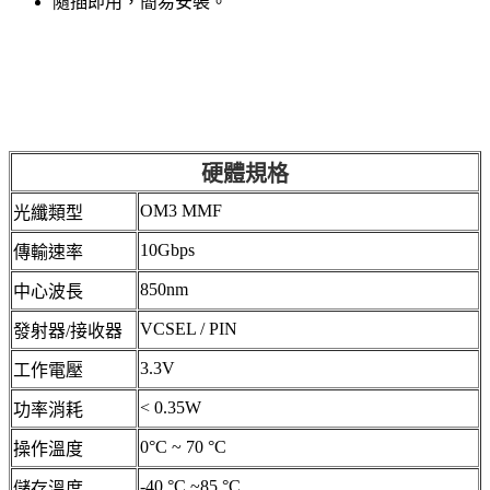
隨插即用，簡易安裝。
硬體規格
OM3 MMF
光纖類型
10Gbps
傳輸速率
850nm
中心波長
VCSEL / PIN
發射器/接收器
3.3V
工作電壓
< 0.35W
功率消耗
0°C ~ 70 °C
操作溫度
-40 °C ~85 °C
儲存溫度