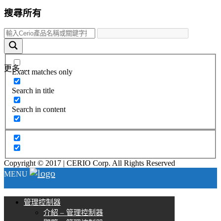
搜尋所有
更多.....
Exact matches only
Search in title
Search in content
Copyright © 2017 | CERIO Corp. All Rights Reserved
MENU
管理控制器
介紹 – 管理控制器