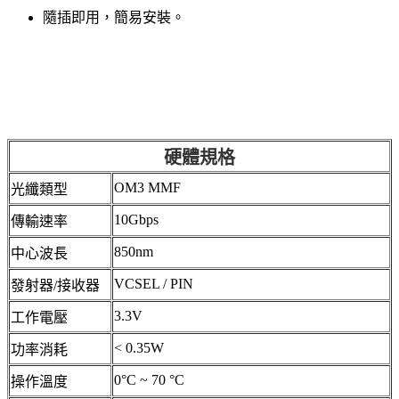
隨插即用，簡易安裝。
硬體規格
OM3 MMF
光纖類型
10Gbps
傳輸速率
850nm
中心波長
VCSEL / PIN
發射器/接收器
3.3V
工作電壓
< 0.35W
功率消耗
0°C ~ 70 °C
操作溫度