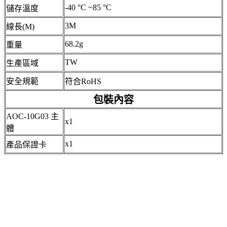
-40 °C ~85 °C
儲存溫度
3M
線長(M)
68.2g
重量
TW
生產區域
安全規範
符合RoHS
包裝內容
AOC-10G03 主
x1
體
x1
產品保證卡