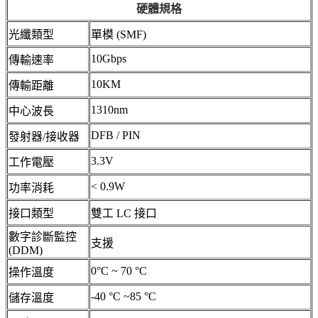
硬體規格
光纖類型
單模 (SMF)
10Gbps
傳輸速率
10KM
傳輸距離
1310nm
中心波長
DFB / PIN
發射器/接收器
3.3V
工作電壓
< 0.9W
功率消耗
接口類型
雙工 LC 接口
數字診斷監控
支援
(DDM)
0°C ~ 70 °C
操作溫度
-40 °C ~85 °C
儲存溫度