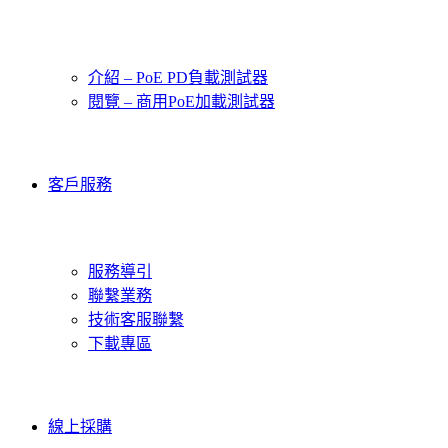
介紹 – PoE PD負載測試器
閱覽 – 商用PoE加載測試器
客戶服務
服務導引
聯繫業務
技術客服聯繫
下載專區
線上採購