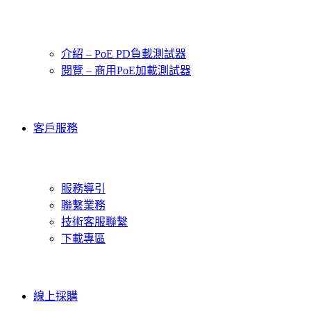
介紹 – PoE PD負載測試器
閱覽 – 商用PoE加載測試器
客戶服務
服務導引
聯繫業務
技術客服聯繫
下載專區
線上採購