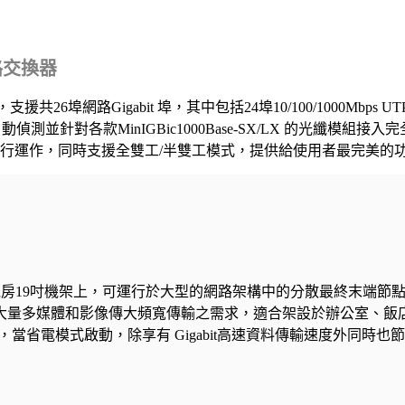
 網路交換器
網路Gigabit 埠，其中包括24埠10/100/1000Mbps UTP R
偵測並針對各款MinIGBic1000Base-SX/LX 的光纖模組接入完
s等速率進行運作，同時支援全雙工/半雙工模式，提供給使用者最完美的
於機房19吋機架上，可運行於大型的網路架構中的分散最終末端節點區
大量多媒體和影像傳大頻寬傳輸之需求，適合架設於辦公室、飯
3az省電新技術，當省電模式啟動，除享有 Gigabit高速資料傳輸