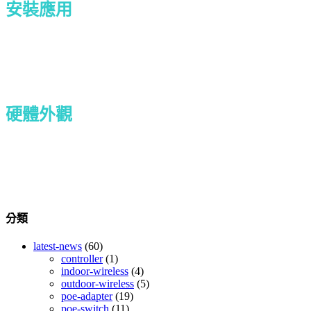
安裝應用
硬體外觀
分類
latest-news
(60)
controller
(1)
indoor-wireless
(4)
outdoor-wireless
(5)
poe-adapter
(19)
poe-switch
(11)