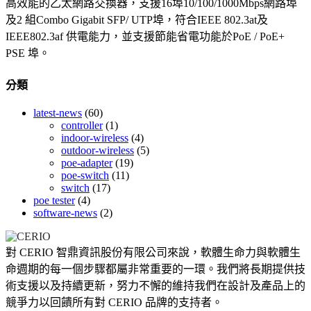
高效能的乙太網路交換器，支援16埠10/100/1000Mbps網路埠
及2 組Combo Gigabit SFP/ UTP埠，符合IEEE 802.3at及
IEEE802.3af 供電能力，並支援節能省電功能於PoE / PoE+
PSE 埠。
分類
latest-news
(60)
controller
(1)
indoor-wireless
(4)
outdoor-wireless
(5)
poe-adapter
(19)
poe-switch
(11)
switch
(17)
poe tester
(4)
software-news
(2)
對 CERIO 智鼎資訊股份有限公司來說，軟體生命力與軟體生
命週期的每一個步驟都屬非常重要的一環。我們將長期提供技
術支援以及持續更新，努力不懈的維持我們在設計及產品上的
競爭力以回饋所有對 CERIO 品牌的支持者。