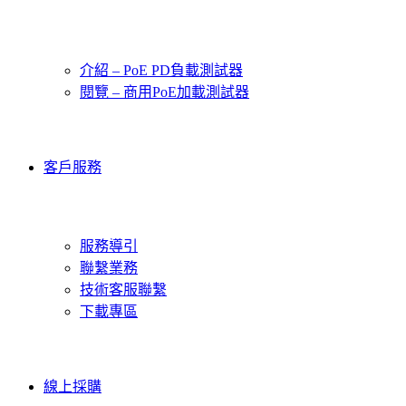
介紹 – PoE PD負載測試器
閱覽 – 商用PoE加載測試器
客戶服務
服務導引
聯繫業務
技術客服聯繫
下載專區
線上採購