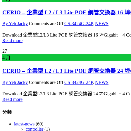
CERIO – 企業型 L2 / L3 Lite POE 網管交換器 16 埠Gi
By Yeh Jacky
Comments are Off
CS-3424G-24P
,
NEWS
Download 企業型L2/L3 Lite POE 網管交換器 16 埠Gigabit + 4 Co
Read more
27
4 月
CERIO – 企業型 L2 / L3 Lite POE 網管交換器 24 埠Gi
By Yeh Jacky
Comments are Off
CS-3424G-24P
,
NEWS
Download 企業型L2/L3 Lite POE 網管交換器 24 埠Gigabit + 4 Co
Read more
分類
latest-news
(60)
controller
(1)