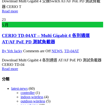
Download Multi Gigabit 4 交換Switch AT/AF PoE PD 測試負載
器 CERIO T
Read more
23
5 月
CERIO TD-04AT – Multi Gigabit 4 各別通道
AT/AF PoE PD 測試負載器
By Yeh Jacky
Comments are Off
NEWS
,
TD-04AT
Download Multi Gigabit 4 各別通道 AT/AF PoE PD 測試負載器
CERIO TD-04
Read more
分類
latest-news
(60)
controller
(1)
indoor-wireless
(4)
outdoor-wireless
(5)