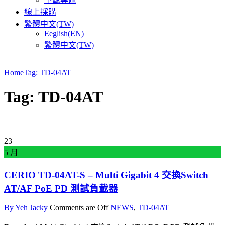
線上採購
繁體中文(TW)
Eeglish(EN)
繁體中文(TW)
Home
Tag: TD-04AT
Tag: TD-04AT
23
5 月
CERIO TD-04AT-S – Multi Gigabit 4 交換Switch
AT/AF PoE PD 測試負載器
By Yeh Jacky
Comments are Off
NEWS
,
TD-04AT